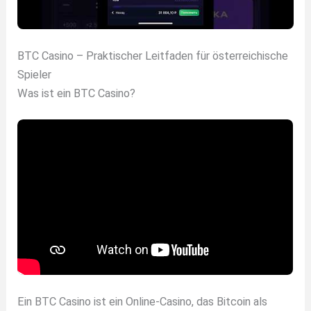
BTC Casino – Praktischer Leitfaden für österreichische
Spieler
Was ist ein BTC Casino?
Ein BTC Casino ist ein Online‑Casino, das Bitcoin als