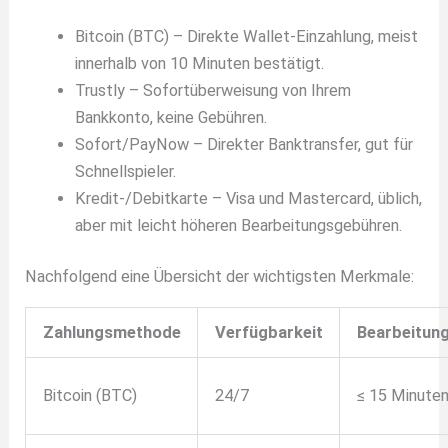
Bitcoin (BTC) – Direkte Wallet‑Einzahlung, meist
innerhalb von 10 Minuten bestätigt.
Trustly – Sofortüberweisung von Ihrem
Bankkonto, keine Gebühren.
Sofort/PayNow – Direkter Banktransfer, gut für
Schnellspieler.
Kredit‑/Debitkarte – Visa und Mastercard, üblich,
aber mit leicht höheren Bearbeitungsgebühren.
Nachfolgend eine Übersicht der wichtigsten Merkmale:
Zahlungsmethode
Verfügbarkeit
Bearbeitung
Bitcoin (BTC)
24/7
≤ 15 Minute