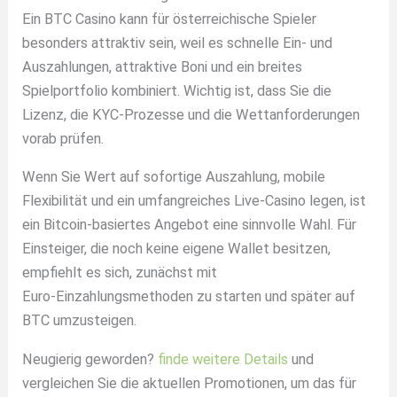
Ein BTC Casino kann für österreichische Spieler
besonders attraktiv sein, weil es schnelle Ein‑ und
Auszahlungen, attraktive Boni und ein breites
Spielportfolio kombiniert. Wichtig ist, dass Sie die
Lizenz, die KYC‑Prozesse und die Wettanforderungen
vorab prüfen.
Wenn Sie Wert auf sofortige Auszahlung, mobile
Flexibilität und ein umfangreiches Live‑Casino legen, ist
ein Bitcoin‑basiertes Angebot eine sinnvolle Wahl. Für
Einsteiger, die noch keine eigene Wallet besitzen,
empfiehlt es sich, zunächst mit
Euro‑Einzahlungsmethoden zu starten und später auf
BTC umzusteigen.
Neugierig geworden?
finde weitere Details
und
vergleichen Sie die aktuellen Promotionen, um das für