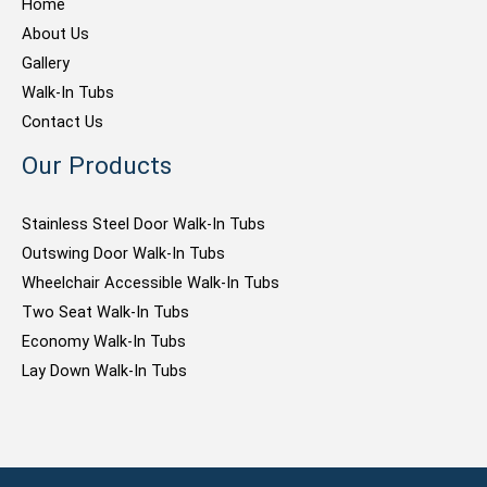
Home
About Us
Gallery
Walk-In Tubs
Contact Us
Our Products
Stainless Steel Door Walk-In Tubs
Outswing Door Walk-In Tubs
Wheelchair Accessible Walk-In Tubs
Two Seat Walk-In Tubs
Economy Walk-In Tubs
Lay Down Walk-In Tubs