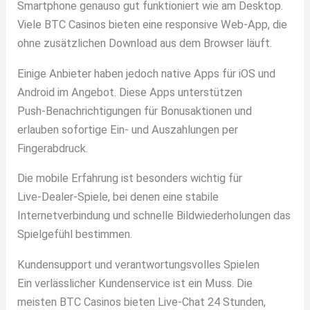
Smartphone genauso gut funktioniert wie am Desktop.
Viele BTC Casinos bieten eine responsive Web‑App, die
ohne zusätzlichen Download aus dem Browser läuft.
Einige Anbieter haben jedoch native Apps für iOS und
Android im Angebot. Diese Apps unterstützen
Push‑Benachrichtigungen für Bonusaktionen und
erlauben sofortige Ein‑ und Auszahlungen per
Fingerabdruck.
Die mobile Erfahrung ist besonders wichtig für
Live‑Dealer‑Spiele, bei denen eine stabile
Internetverbindung und schnelle Bildwiederholungen das
Spielgefühl bestimmen.
Kundensupport und verantwortungsvolles Spielen
Ein verlässlicher Kundenservice ist ein Muss. Die
meisten BTC Casinos bieten Live‑Chat 24 Stunden,