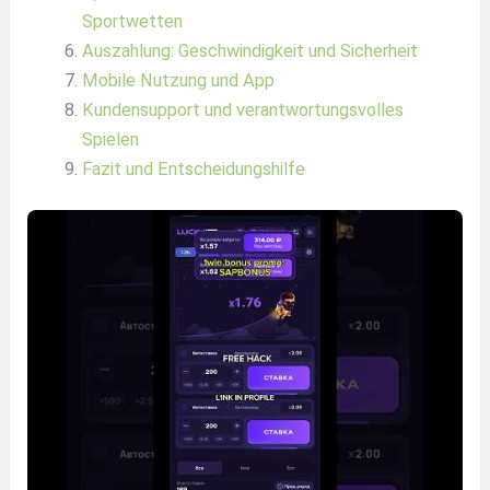
Sportwetten
Auszahlung: Geschwindigkeit und Sicherheit
Mobile Nutzung und App
Kundensupport und verantwortungsvolles
Spielen
Fazit und Entscheidungshilfe