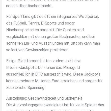
noch authentischer macht.
Für Sportfans gibt es oft ein integriertes Wettportal,
das Fußball, Tennis, E‑Sports und sogar
Nischensportarten abdeckt. Die Quoten sind
vergleichbar mit denen großer Buchmacher, und bei
schnellen Ein- und Auszahlungen mit Bitcoin kann man
sofort von Gewinnzahlen profitieren.
Einige Plattformen bieten zudem exklusive
Bitcoin‑Jackpots, bei denen das Preisgeld
ausschließlich in BTC ausgezahlt wird. Diese Jackpots
können mehrere Millionen Euro erreichen und sorgen für
zusätzliche Spannung.
Auszahlung: Geschwindigkeit und Sicherheit
Die Auszahlungsgeschwindigkeit ist für viele Spieler das