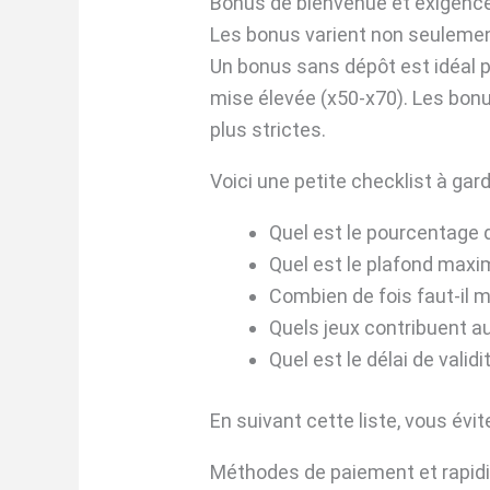
Bonus de bienvenue et exigenc
Les bonus varient non seulement
Un bonus sans dépôt est idéal p
mise élevée (x50‑x70). Les bonu
plus strictes.
Voici une petite checklist à gard
Quel est le pourcentage 
Quel est le plafond max
Combien de fois faut‑il 
Quels jeux contribuent au
Quel est le délai de valid
En suivant cette liste, vous évi
Méthodes de paiement et rapidit