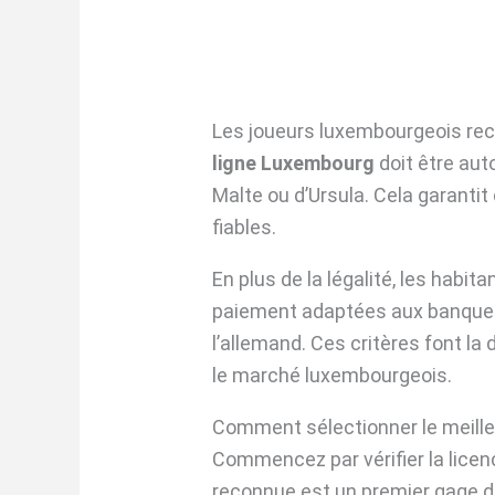
Les joueurs luxembourgeois rech
ligne Luxembourg
doit être aut
Malte ou d’Ursula. Cela garantit
fiables.
En plus de la légalité, les habit
paiement adaptées aux banques 
l’allemand. Ces critères font l
le marché luxembourgeois.
Comment sélectionner le meille
Commencez par vérifier la licen
reconnue est un premier gage d