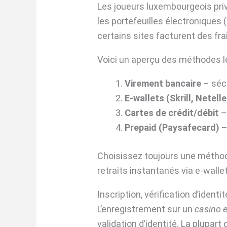
Les joueurs luxembourgeois priv
les portefeuilles électroniques 
certains sites facturent des fr
Voici un aperçu des méthodes l
Virement bancaire
– sécu
E‑wallets (Skrill, Netelle
Cartes de crédit/débit
– 
Prepaid (Paysafecard)
–
Choisissez toujours une méthode 
retraits instantanés via e‑wall
Inscription, vérification d’identi
L’enregistrement sur un
casino 
validation d’identité. La plupart