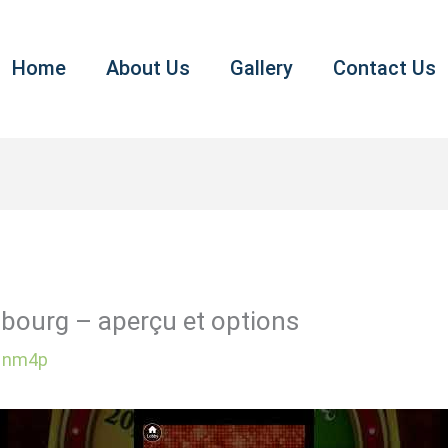
Home
About Us
Gallery
Contact Us
bourg – aperçu et options
1nm4p