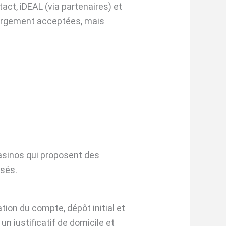
ct, iDEAL (via partenaires) et
t largement acceptées, mais
casinos qui proposent des
ssés.
ation du compte, dépôt initial et
un justificatif de domicile et