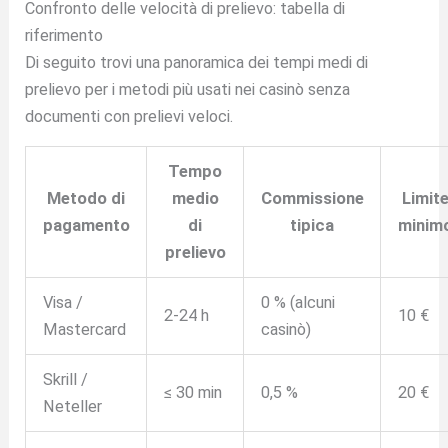
Confronto delle velocità di prelievo: tabella di
riferimento
Di seguito trovi una panoramica dei tempi medi di
prelievo per i metodi più usati nei casinò senza
documenti con prelievi veloci.
Tempo
Metodo di
medio
Commissione
Limit
pagamento
di
tipica
minim
prelievo
Visa /
0 % (alcuni
2‑24 h
10 €
Mastercard
casinò)
Skrill /
≤ 30 min
0,5 %
20 €
Neteller