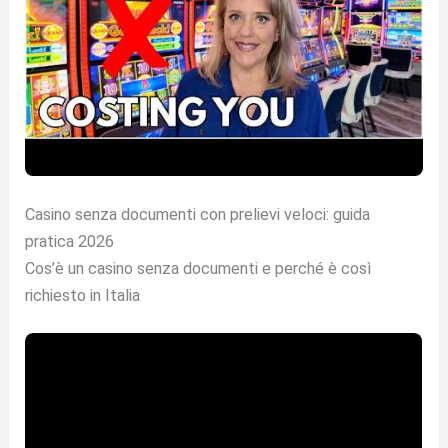
Casino senza documenti con prelievi veloci: guida
pratica 2026
Cos’è un casino senza documenti e perché è così
richiesto in Italia