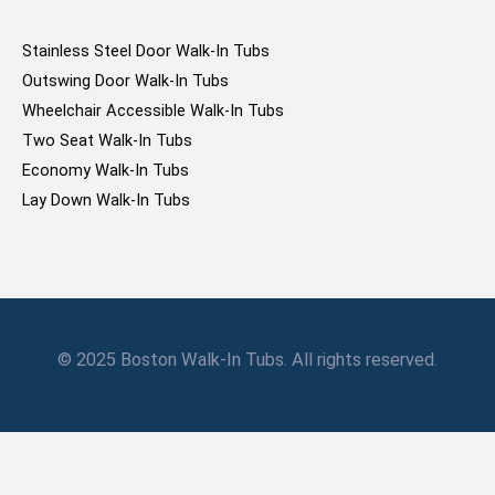
Stainless Steel Door Walk-In Tubs
Outswing Door Walk-In Tubs
Wheelchair Accessible Walk-In Tubs
Two Seat Walk-In Tubs
Economy Walk-In Tubs
Lay Down Walk-In Tubs
© 2025 Boston Walk-In Tubs. All rights reserved.