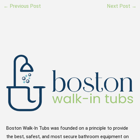
←
Previous Post
Next Post
→
Boston Walk-In Tubs was founded on a principle to provide
the best, safest, and most secure bathroom equipment on