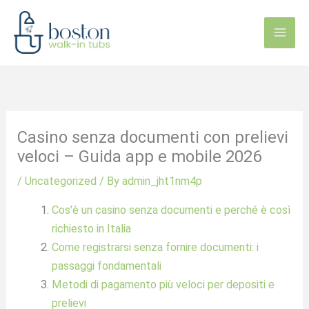
Skip
to
content
Casino senza documenti con prelievi
veloci – Guida app e mobile 2026
/
Uncategorized
/ By
admin_jht1nm4p
Cos’è un casino senza documenti e perché è così
richiesto in Italia
Come registrarsi senza fornire documenti: i
passaggi fondamentali
Metodi di pagamento più veloci per depositi e
prelievi