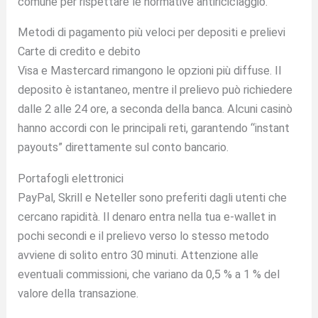
comune per rispettare le normative antiriciclaggio.
Metodi di pagamento più veloci per depositi e prelievi
Carte di credito e debito
Visa e Mastercard rimangono le opzioni più diffuse. Il
deposito è istantaneo, mentre il prelievo può richiedere
dalle 2 alle 24 ore, a seconda della banca. Alcuni casinò
hanno accordi con le principali reti, garantendo “instant
payouts” direttamente sul conto bancario.
Portafogli elettronici
PayPal, Skrill e Neteller sono preferiti dagli utenti che
cercano rapidità. Il denaro entra nella tua e‑wallet in
pochi secondi e il prelievo verso lo stesso metodo
avviene di solito entro 30 minuti. Attenzione alle
eventuali commissioni, che variano da 0,5 % a 1 % del
valore della transazione.