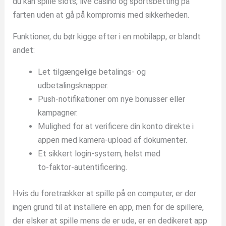
du kan spille slots, live casino og sportsbetting på
farten uden at gå på kompromis med sikkerheden.
Funktioner, du bør kigge efter i en mobilapp, er blandt
andet:
Let tilgængelige betalings‑ og
udbetalingsknapper.
Push‑notifikationer om nye bonusser eller
kampagner.
Mulighed for at verificere din konto direkte i
appen med kamera‑upload af dokumenter.
Et sikkert login‑system, helst med
to‑faktor‑autentificering.
Hvis du foretrækker at spille på en computer, er der
ingen grund til at installere en app, men for de spillere,
der elsker at spille mens de er ude, er en dedikeret app