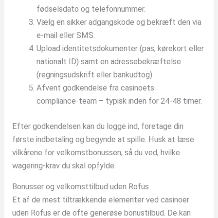
fødselsdato og telefonnummer.
Vælg en sikker adgangskode og bekræft den via
e‑mail eller SMS.
Upload identitetsdokumenter (pas, kørekort eller
nationalt ID) samt en adressebekræftelse
(regningsudskrift eller bankudtog).
Afvent godkendelse fra casinoets
compliance‑team – typisk inden for 24‑48 timer.
Efter godkendelsen kan du logge ind, foretage din
første indbetaling og begynde at spille. Husk at læse
vilkårene for velkomstbonussen, så du ved, hvilke
wagering‑krav du skal opfylde.
Bonusser og velkomsttilbud uden Rofus
Et af de mest tiltrækkende elementer ved casinoer
uden Rofus er de ofte generøse bonustilbud. De kan