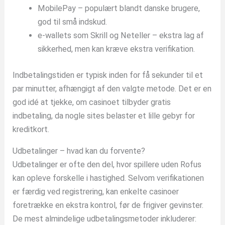
MobilePay – populært blandt danske brugere,
god til små indskud.
e-wallets som Skrill og Neteller – ekstra lag af
sikkerhed, men kan kræve ekstra verifikation.
Indbetalingstiden er typisk inden for få sekunder til et
par minutter, afhængigt af den valgte metode. Det er en
god idé at tjekke, om casinoet tilbyder gratis
indbetaling, da nogle sites belaster et lille gebyr for
kreditkort.
Udbetalinger – hvad kan du forvente?
Udbetalinger er ofte den del, hvor spillere uden Rofus
kan opleve forskelle i hastighed. Selvom verifikationen
er færdig ved registrering, kan enkelte casinoer
foretrække en ekstra kontrol, før de frigiver gevinster.
De mest almindelige udbetalingsmetoder inkluderer: