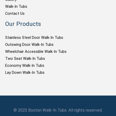
Walk-In Tubs
Contact Us
Our Products
Stainless Steel Door Walk-In Tubs
Outswing Door Walk-In Tubs
Wheelchair Accessible Walk-In Tubs
Two Seat Walk-In Tubs
Economy Walk-In Tubs
Lay Down Walk-In Tubs
© 2025 Boston Walk-In Tubs. All rights reserved.