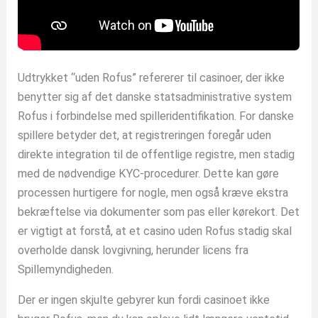
Udtrykket “uden Rofus” refererer til casinoer, der ikke
benytter sig af det danske statsadministrative system
Rofus i forbindelse med spilleridentifikation. For danske
spillere betyder det, at registreringen foregår uden
direkte integration til de offentlige registre, men stadig
med de nødvendige KYC‑procedurer. Dette kan gøre
processen hurtigere for nogle, men også kræve ekstra
bekræftelse via dokumenter som pas eller kørekort. Det
er vigtigt at forstå, at et casino uden Rofus stadig skal
overholde dansk lovgivning, herunder licens fra
Spillemyndigheden.
Der er ingen skjulte gebyrer kun fordi casinoet ikke