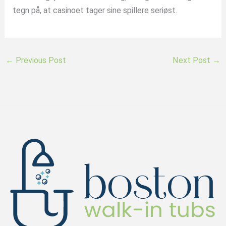
tegn på, at casinoet tager sine spillere seriøst.
←
Previous Post
Next Post
→