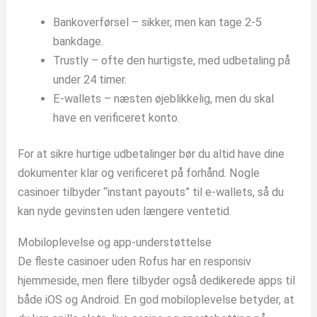
Bankoverførsel – sikker, men kan tage 2‑5
bankdage.
Trustly – ofte den hurtigste, med udbetaling på
under 24 timer.
E‑wallets – næsten øjeblikkelig, men du skal
have en verificeret konto.
For at sikre hurtige udbetalinger bør du altid have dine
dokumenter klar og verificeret på forhånd. Nogle
casinoer tilbyder “instant payouts” til e‑wallets, så du
kan nyde gevinsten uden længere ventetid.
Mobiloplevelse og app‑understøttelse
De fleste casinoer uden Rofus har en responsiv
hjemmeside, men flere tilbyder også dedikerede apps til
både iOS og Android. En god mobiloplevelse betyder, at