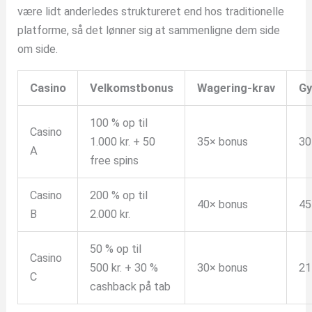
være lidt anderledes struktureret end hos traditionelle
platforme, så det lønner sig at sammenligne dem side
om side.
Casino
Velkomstbonus
Wagering‑krav
Gy
100 % op til
Casino
1.000 kr. + 50
35× bonus
30
A
free spins
Casino
200 % op til
40× bonus
45
B
2.000 kr.
50 % op til
Casino
500 kr. + 30 %
30× bonus
21
C
cashback på tab