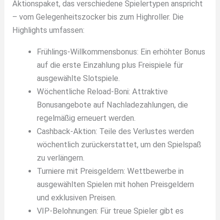
Aktionspaket, das verschiedene Spielertypen anspricht
– vom Gelegenheitszocker bis zum Highroller. Die
Highlights umfassen:
Frühlings-Willkommensbonus: Ein erhöhter Bonus
auf die erste Einzahlung plus Freispiele für
ausgewählte Slotspiele.
Wöchentliche Reload-Boni: Attraktive
Bonusangebote auf Nachladezahlungen, die
regelmäßig erneuert werden.
Cashback-Aktion: Teile des Verlustes werden
wöchentlich zurückerstattet, um den Spielspaß
zu verlängern.
Turniere mit Preisgeldern: Wettbewerbe in
ausgewählten Spielen mit hohen Preisgeldern
und exklusiven Preisen.
VIP-Belohnungen: Für treue Spieler gibt es