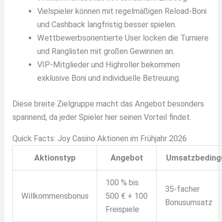
Vielspieler können mit regelmäßigen Reload-Boni
und Cashback langfristig besser spielen.
Wettbewerbsorientierte User locken die Turniere
und Ranglisten mit großen Gewinnen an.
VIP-Mitglieder und Highroller bekommen
exklusive Boni und individuelle Betreuung.
Diese breite Zielgruppe macht das Angebot besonders
spannend, da jeder Spieler hier seinen Vorteil findet.
Quick Facts: Joy Casino Aktionen im Frühjahr 2026
Aktionstyp
Angebot
Umsatzbeding
100 % bis
35-facher
Willkommensbonus
500 € + 100
Bonusumsatz
Freispiele