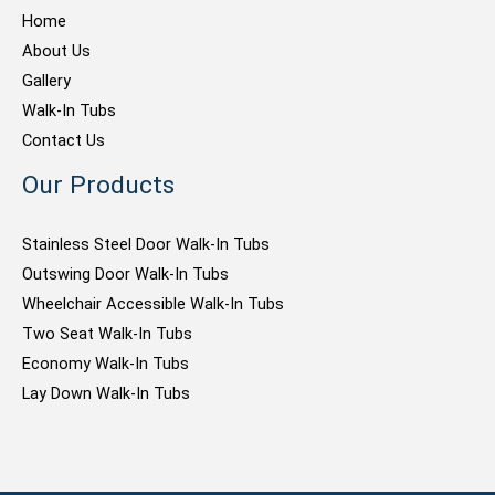
Home
About Us
Gallery
Walk-In Tubs
Contact Us
Our Products
Stainless Steel Door Walk-In Tubs
Outswing Door Walk-In Tubs
Wheelchair Accessible Walk-In Tubs
Two Seat Walk-In Tubs
Economy Walk-In Tubs
Lay Down Walk-In Tubs