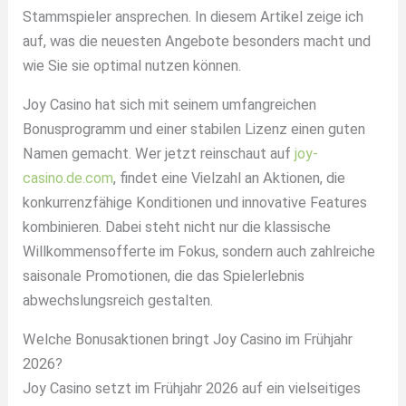
Stammspieler ansprechen. In diesem Artikel zeige ich
auf, was die neuesten Angebote besonders macht und
wie Sie sie optimal nutzen können.
Joy Casino hat sich mit seinem umfangreichen
Bonusprogramm und einer stabilen Lizenz einen guten
Namen gemacht. Wer jetzt reinschaut auf
joy-
casino.de.com
, findet eine Vielzahl an Aktionen, die
konkurrenzfähige Konditionen und innovative Features
kombinieren. Dabei steht nicht nur die klassische
Willkommensofferte im Fokus, sondern auch zahlreiche
saisonale Promotionen, die das Spielerlebnis
abwechslungsreich gestalten.
Welche Bonusaktionen bringt Joy Casino im Frühjahr
2026?
Joy Casino setzt im Frühjahr 2026 auf ein vielseitiges