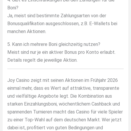
Boni?
Ja, meist sind bestimmte Zahlungsarten von der
Bonusqualifikation ausgeschlossen, z.B. E-Wallets bei
manchen Aktionen.
5. Kann ich mehrere Boni gleichzeitig nutzen?
Meist sind nur je ein aktiver Bonus pro Konto erlaubt.
Details regelt die jeweilige Aktion.
Joy Casino zeigt mit seinen Aktionen im Frühjahr 2026
einmal mehr, dass es Wert auf attraktive, transparente
und vielfältige Angebote legt. Die Kombination aus
starken Einzahlungsboni, wöchentlichem Cashback und
spannenden Turnieren macht das Casino für viele Spieler
zu einer Top-Wahl auf dem deutschen Markt. Wer jetzt
dabei ist, profitiert von guten Bedingungen und