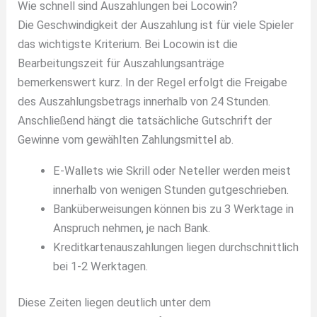
Wie schnell sind Auszahlungen bei Locowin?
Die Geschwindigkeit der Auszahlung ist für viele Spieler
das wichtigste Kriterium. Bei Locowin ist die
Bearbeitungszeit für Auszahlungsanträge
bemerkenswert kurz. In der Regel erfolgt die Freigabe
des Auszahlungsbetrags innerhalb von 24 Stunden.
Anschließend hängt die tatsächliche Gutschrift der
Gewinne vom gewählten Zahlungsmittel ab.
E-Wallets wie Skrill oder Neteller werden meist
innerhalb von wenigen Stunden gutgeschrieben.
Banküberweisungen können bis zu 3 Werktage in
Anspruch nehmen, je nach Bank.
Kreditkartenauszahlungen liegen durchschnittlich
bei 1-2 Werktagen.
Diese Zeiten liegen deutlich unter dem