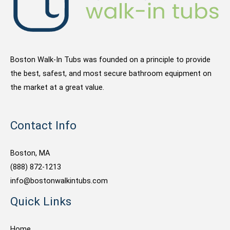
Boston Walk-In Tubs was founded on a principle to provide
the best, safest, and most secure bathroom equipment on
the market at a great value.
Contact Info
Boston, MA
(888) 872-1213
info@bostonwalkintubs.com
Quick Links
Home