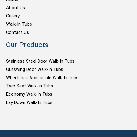
About Us
Gallery
Walk-In Tubs
Contact Us
Our Products
Stainless Steel Door Walk-In Tubs
Outswing Door Walk-In Tubs
Wheelchair Accessible Walk-In Tubs
Two Seat Walk-In Tubs
Economy Walk-In Tubs
Lay Down Walk-In Tubs