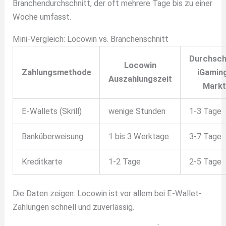
Branchendurchschnitt, der oft mehrere Tage bis zu einer
Woche umfasst.
Mini-Vergleich: Locowin vs. Branchenschnitt
Durchsch
Locowin
Zahlungsmethode
iGamin
Auszahlungszeit
Mark
E-Wallets (Skrill)
wenige Stunden
1-3 Tage
Banküberweisung
1 bis 3 Werktage
3-7 Tage
Kreditkarte
1-2 Tage
2-5 Tage
Die Daten zeigen: Locowin ist vor allem bei E-Wallet-
Zahlungen schnell und zuverlässig.