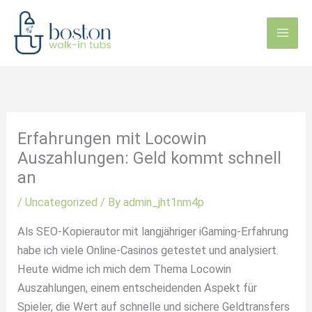
Skip
to
content
Erfahrungen mit Locowin
Auszahlungen: Geld kommt schnell
an
/
Uncategorized
/ By
admin_jht1nm4p
Als SEO-Kopierautor mit langjähriger iGaming-Erfahrung
habe ich viele Online-Casinos getestet und analysiert.
Heute widme ich mich dem Thema Locowin
Auszahlungen, einem entscheidenden Aspekt für
Spieler, die Wert auf schnelle und sichere Geldtransfers