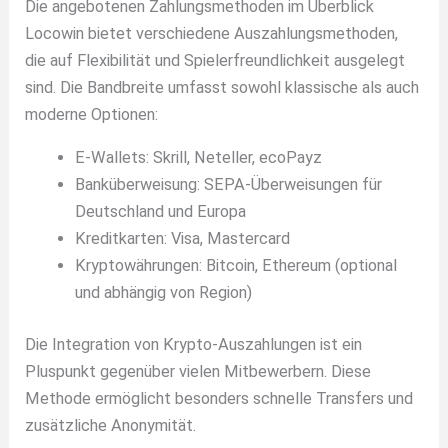
Die angebotenen Zahlungsmethoden im Überblick
Locowin bietet verschiedene Auszahlungsmethoden,
die auf Flexibilität und Spielerfreundlichkeit ausgelegt
sind. Die Bandbreite umfasst sowohl klassische als auch
moderne Optionen:
E-Wallets: Skrill, Neteller, ecoPayz
Banküberweisung: SEPA-Überweisungen für
Deutschland und Europa
Kreditkarten: Visa, Mastercard
Kryptowährungen: Bitcoin, Ethereum (optional
und abhängig von Region)
Die Integration von Krypto-Auszahlungen ist ein
Pluspunkt gegenüber vielen Mitbewerbern. Diese
Methode ermöglicht besonders schnelle Transfers und
zusätzliche Anonymität.