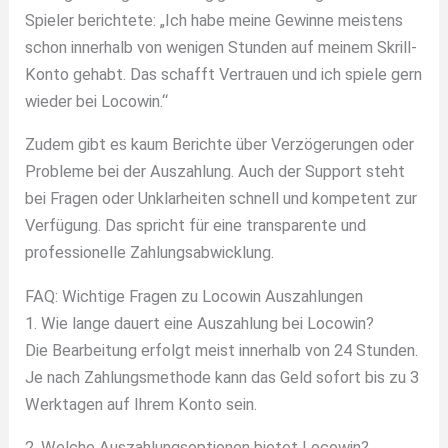
Spieler berichtete: „Ich habe meine Gewinne meistens
schon innerhalb von wenigen Stunden auf meinem Skrill-
Konto gehabt. Das schafft Vertrauen und ich spiele gern
wieder bei Locowin.“
Zudem gibt es kaum Berichte über Verzögerungen oder
Probleme bei der Auszahlung. Auch der Support steht
bei Fragen oder Unklarheiten schnell und kompetent zur
Verfügung. Das spricht für eine transparente und
professionelle Zahlungsabwicklung.
FAQ: Wichtige Fragen zu Locowin Auszahlungen
1. Wie lange dauert eine Auszahlung bei Locowin?
Die Bearbeitung erfolgt meist innerhalb von 24 Stunden.
Je nach Zahlungsmethode kann das Geld sofort bis zu 3
Werktagen auf Ihrem Konto sein.
2. Welche Auszahlungsoptionen bietet Locowin?