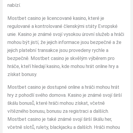
nabízí.
Mostbet casino je licencované kasino, které je
regulované a kontrolované členskými státy Evropské
unie. Kasino je známé svojí vysokou úrovní služeb a hráči
mohou být jistí, že jejich informace jsou bezpečné a že
jejich platební transakce jsou provedeny rychle a
bezpečně. Mostbet casino je skvělým výběrem pro
hráče, kteří hledají kasino, kde mohou hrát online hry a
získat bonusy.
Mostbet casino je dostupné online a hráči mohou hrát
hry z pohodlí svého domova. Kasino je známé svojí širší
škálu bonusů, které hráči mohou získat, včetně
vítězného bonusu, bonusu za registraci a dalších.
Mostbet casino je také známé svojí širší škálu her,
včetně slotů, rulety, blackjacku a dalších. Hráči mohou