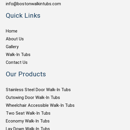
info@bostonwalkintubs.com
Quick Links
Home
About Us
Gallery
Walk-In Tubs
Contact Us
Our Products
Stainless Steel Door Walk-In Tubs
Outswing Door Walk-In Tubs
Wheelchair Accessible Walk-In Tubs
Two Seat Walk-In Tubs
Economy Walk-In Tubs
Lay Down Walk-In Tubs