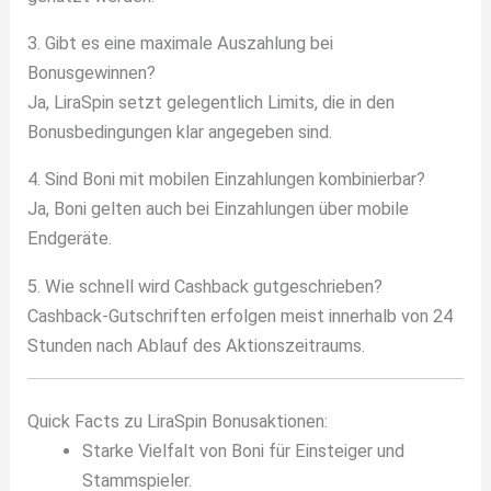
3. Gibt es eine maximale Auszahlung bei
Bonusgewinnen?
Ja, LiraSpin setzt gelegentlich Limits, die in den
Bonusbedingungen klar angegeben sind.
4. Sind Boni mit mobilen Einzahlungen kombinierbar?
Ja, Boni gelten auch bei Einzahlungen über mobile
Endgeräte.
5. Wie schnell wird Cashback gutgeschrieben?
Cashback-Gutschriften erfolgen meist innerhalb von 24
Stunden nach Ablauf des Aktionszeitraums.
Quick Facts zu LiraSpin Bonusaktionen:
Starke Vielfalt von Boni für Einsteiger und
Stammspieler.