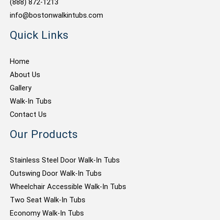
(888) 872-1213
info@bostonwalkintubs.com
Quick Links
Home
About Us
Gallery
Walk-In Tubs
Contact Us
Our Products
Stainless Steel Door Walk-In Tubs
Outswing Door Walk-In Tubs
Wheelchair Accessible Walk-In Tubs
Two Seat Walk-In Tubs
Economy Walk-In Tubs