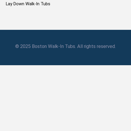
Lay Down Walk-In Tubs
© 2025 Boston Walk-In Tubs. All rights reserved.