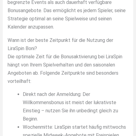
begrenzte Events als auch dauerhaft verfügbare
Bonusangebote. Das ermöglicht es jedem Spieler, seine
Strategie optimal an seine Spielweise und seinen
Kalender anzupassen.
Wann ist der beste Zeitpunkt für die Nutzung der
LiraSpin Boni?
Die optimale Zeit für die Bonusaktivierung bei LiraSpin
hängt von Ihrem Spielverhalten und den saisonalen
Angeboten ab. Folgende Zeitpunkte sind besonders
vorteilhaft:
Direkt nach der Anmeldung: Der
Willkommensbonus ist meist der lukrativste
Einstieg – nutzen Sie ihn unbedingt gleich zu
Beginn.
Wochenmitte: LiraSpin startet häufig mittwochs
spezielle Midweek-Angebote mit Freispielen