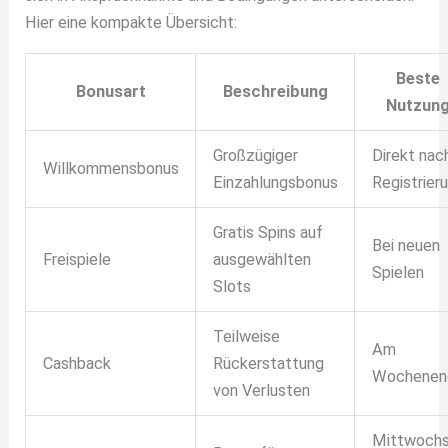
Hier eine kompakte Übersicht:
Beste
Bonusart
Beschreibung
Nutzun
Großzügiger
Direkt nac
Willkommensbonus
Einzahlungsbonus
Registrier
Gratis Spins auf
Bei neuen
Freispiele
ausgewählten
Spielen
Slots
Teilweise
Am
Cashback
Rückerstattung
Wochenen
von Verlusten
Mittwoch