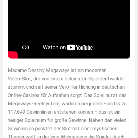
Madame Destiny Megaways ist ein moderner
Video‑Slot, der von einem bekannten Spieleentwickler
stammt und seit seiner Veröffentlichung in deutschen
Online‑Casinos für Aufsehen sorgt. Das Spiel nutzt das
Megaways‑Reelsystem, wodurch bei jedem Spin bis zu
117.649 Gewinnlinien entstehen können – das ist ein
riesiger Spielraum für große Gewinne. Neben den vielen
Gewinnlinien punktet der Slot mit einer mystischen
Themenwelt, in der eine Wahrsagerin die Spieler durch