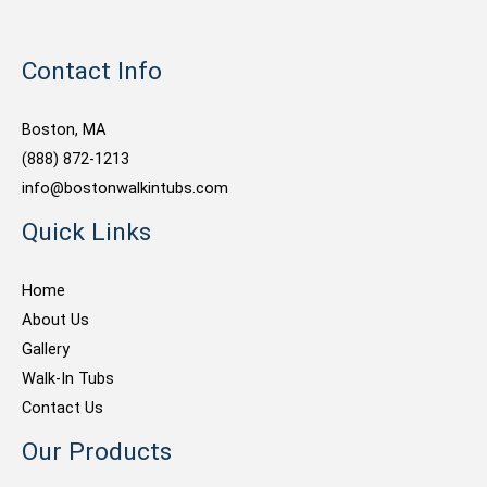
Contact Info
Boston, MA
(888) 872-1213
info@bostonwalkintubs.com
Quick Links
Home
About Us
Gallery
Walk-In Tubs
Contact Us
Our Products