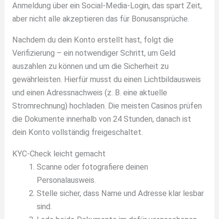
Anmeldung über ein Social‑Media‑Login, das spart Zeit,
aber nicht alle akzeptieren das für Bonusansprüche.
Nachdem du dein Konto erstellt hast, folgt die
Verifizierung – ein notwendiger Schritt, um Geld
auszahlen zu können und um die Sicherheit zu
gewährleisten. Hierfür musst du einen Lichtbildausweis
und einen Adressnachweis (z. B. eine aktuelle
Stromrechnung) hochladen. Die meisten Casinos prüfen
die Dokumente innerhalb von 24 Stunden, danach ist
dein Konto vollständig freigeschaltet.
KYC‑Check leicht gemacht
Scanne oder fotografiere deinen
Personalausweis.
Stelle sicher, dass Name und Adresse klar lesbar
sind.