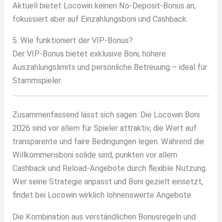
Aktuell bietet Locowin keinen No-Deposit-Bonus an,
fokussiert aber auf Einzahlungsboni und Cashback.
5. Wie funktioniert der VIP-Bonus?
Der VIP-Bonus bietet exklusive Boni, höhere
Auszahlungslimits und persönliche Betreuung – ideal für
Stammspieler.
Zusammenfassend lässt sich sagen: Die Locowin Boni
2026 sind vor allem für Spieler attraktiv, die Wert auf
transparente und faire Bedingungen legen. Während die
Willkommensboni solide sind, punkten vor allem
Cashback und Reload-Angebote durch flexible Nutzung.
Wer seine Strategie anpasst und Boni gezielt einsetzt,
findet bei Locowin wirklich lohnenswerte Angebote.
Die Kombination aus verständlichen Bonusregeln und