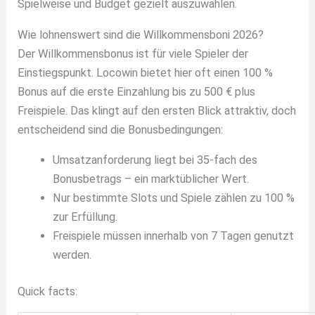
Spielweise und Budget gezielt auszuwählen.
Wie lohnenswert sind die Willkommensboni 2026?
Der Willkommensbonus ist für viele Spieler der
Einstiegspunkt. Locowin bietet hier oft einen 100 %
Bonus auf die erste Einzahlung bis zu 500 € plus
Freispiele. Das klingt auf den ersten Blick attraktiv, doch
entscheidend sind die Bonusbedingungen:
Umsatzanforderung liegt bei 35-fach des
Bonusbetrags – ein marktüblicher Wert.
Nur bestimmte Slots und Spiele zählen zu 100 %
zur Erfüllung.
Freispiele müssen innerhalb von 7 Tagen genutzt
werden.
Quick facts: