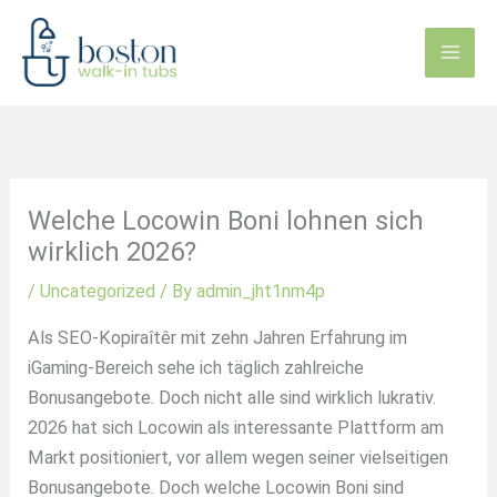
Skip
to
content
Welche Locowin Boni lohnen sich
wirklich 2026?
/
Uncategorized
/ By
admin_jht1nm4p
Als SEO-Kopiraîtêr mit zehn Jahren Erfahrung im
iGaming-Bereich sehe ich täglich zahlreiche
Bonusangebote. Doch nicht alle sind wirklich lukrativ.
2026 hat sich Locowin als interessante Plattform am
Markt positioniert, vor allem wegen seiner vielseitigen
Bonusangebote. Doch welche Locowin Boni sind