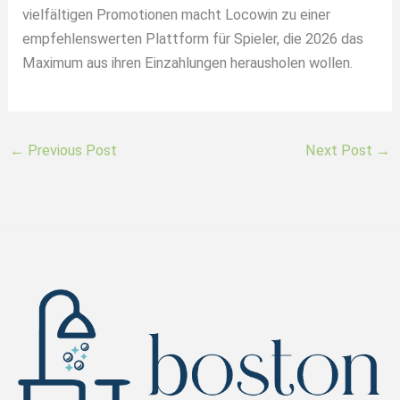
vielfältigen Promotionen macht Locowin zu einer
empfehlenswerten Plattform für Spieler, die 2026 das
Maximum aus ihren Einzahlungen herausholen wollen.
←
Previous Post
Next Post
→