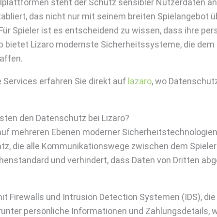
elplattformen steht der Schutz sensibler Nutzerdaten an 
tabliert, das nicht nur mit seinem breiten Spielangebot
Für Spieler ist es entscheidend zu wissen, dass ihre per
b bietet Lizaro modernste Sicherheitssysteme, die dem 
affen.
e Services erfahren Sie direkt auf
lazaro
, wo Datenschut
.
sten den Datenschutz bei Lizaro?
 auf mehreren Ebenen moderner Sicherheitstechnologie
z, die alle Kommunikationswege zwischen dem Spieler 
chenstandard und verhindert, dass Daten von Dritten ab
mit Firewalls und Intrusion Detection Systemen (IDS), d
arunter persönliche Informationen und Zahlungsdetails, 