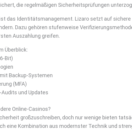
chert, die regelmäßigen Sicherheitsprüfungen unterzo
 ist das Identitätsmanagement. Lizaro setzt auf sichere
indern. Dazu gehören stufenweise Verifizierungsmethode
ersten Auszahlung greifen.
m Überblick:
6-Bit)
logien
e mit Backup-Systemen
ierung (MFA)
-Audits und Updates
ndere Online-Casinos?
icherheit großzuschreiben, doch nur wenige bieten tat
rch eine Kombination aus modernster Technik und streng