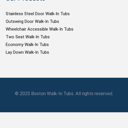
Stainless Steel Door Walk-In Tubs
Outswing Door Walk-In Tubs
Wheelchair Accessible Walk-In Tubs
Two Seat Walk-In Tubs
Economy Walk-In Tubs
Lay Down Walk-In Tubs
© 2025 Boston Walk-In Tubs. All rights reserved.