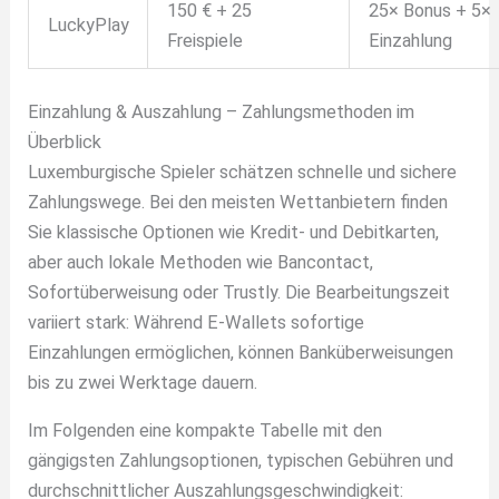
150 € + 25
25× Bonus + 5×
LuckyPlay
Freispiele
Einzahlung
Einzahlung & Auszahlung – Zahlungsmethoden im
Überblick
Luxemburgische Spieler schätzen schnelle und sichere
Zahlungswege. Bei den meisten Wettanbietern finden
Sie klassische Optionen wie Kredit‑ und Debitkarten,
aber auch lokale Methoden wie Bancontact,
Sofortüberweisung oder Trustly. Die Bearbeitungszeit
variiert stark: Während E‑Wallets sofortige
Einzahlungen ermöglichen, können Banküberweisungen
bis zu zwei Werktage dauern.
Im Folgenden eine kompakte Tabelle mit den
gängigsten Zahlungsoptionen, typischen Gebühren und
durchschnittlicher Auszahlungsgeschwindigkeit: