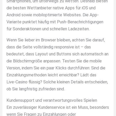
Smartphones, um unterwegs zu wetten. Deshalb bieten
die besten Wettanbieter native Apps für iOS und
Android sowie mobiloptimierte Websites. Die App-
Variante punktet häufig mit Push‑Benachrichtigungen
für Sonderaktionen und schnellen Ladezeiten.
Wenn Sie lieber im Browser bleiben, achten Sie darauf,
dass die Seite vollständig responsive ist – das
bedeutet, dass Layout und Buttons sich automatisch an
die Bildschirmgröße anpassen. Testen Sie die mobile
Version, indem Sie ein paar Klicks durchführen: Sind die
Einzahlungsmethoden leicht erreichbar? Lädt das
Live‑Casino flüssig? Solche kleinen Details entscheiden,
ob Sie langfristig zufrieden sind.
Kundensupport und verantwortungsvolles Spielen
Ein zuverlässiger Kundenservice ist ein Muss, besonders
wenn Sie Fragen zu Einzahlungen oder