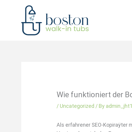
Skip
to
content
Wie funktioniert der
/
Uncategorized
/ By
admin_jht
Als erfahrener SEO-Kopiraÿter m