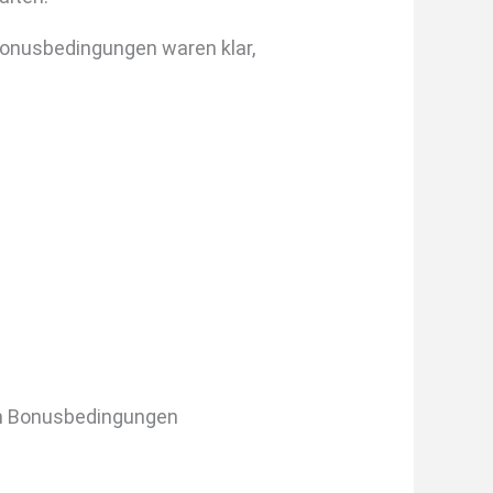
 Bonusbedingungen waren klar,
en Bonusbedingungen