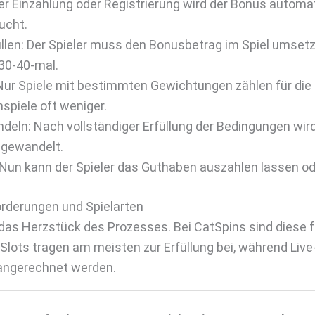
er Einzahlung oder Registrierung wird der Bonus autom
ucht.
en: Der Spieler muss den Bonusbetrag im Spiel umsetze
30-40-mal.
Nur Spiele mit bestimmten Gewichtungen zählen für die
spiele oft weniger.
eln: Nach vollständiger Erfüllung der Bedingungen wir
mgewandelt.
Nun kann der Spieler das Guthaben auszahlen lassen od
rderungen und Spielarten
s Herzstück des Prozesses. Bei CatSpins sind diese fai
Slots tragen am meisten zur Erfüllung bei, während Liv
t angerechnet werden.