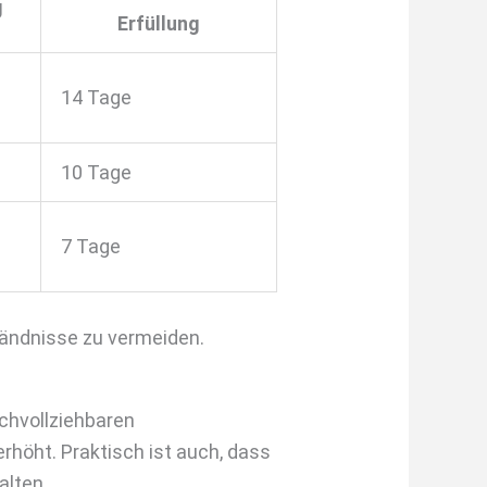
g
Erfüllung
14 Tage
s
10 Tage
7 Tage
tändnisse zu vermeiden.
chvollziehbaren
höht. Praktisch ist auch, dass
alten.