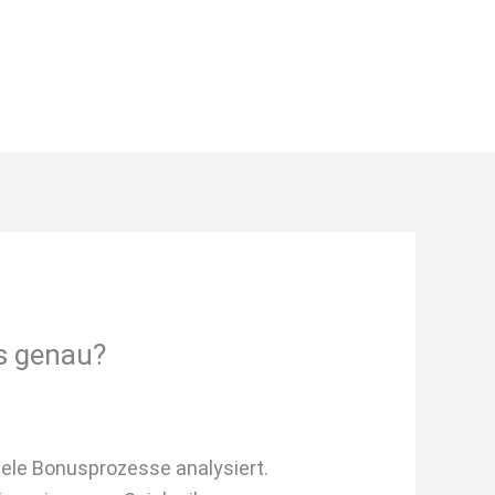
s genau?
iele Bonusprozesse analysiert.