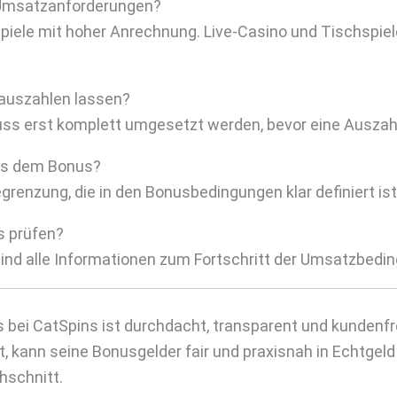
e Umsatzanforderungen?
iele mit hoher Anrechnung. Live-Casino und Tischspiele
 auszahlen lassen?
muss erst komplett umgesetzt werden, bevor eine Auszahl
us dem Bonus?
grenzung, die in den Bonusbedingungen klar definiert ist
s prüfen?
nd alle Informationen zum Fortschritt der Umsatzbedin
i CatSpins ist durchdacht, transparent und kundenfre
 kann seine Bonusgelder fair und praxisnah in Echtgeld 
hschnitt.