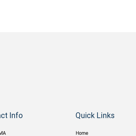
ct Info
Quick Links
 MA
Home