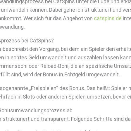
dlungsprozess bei CatSpins unter die Lupe und erkläre
umwandeln können. Dabei gehe ich strukturiert und vers
s ankommt. Wer sich für das Angebot von
catspins de
inte
wandlung.
prozess bei CatSpins?
eschreibt den Vorgang, bei dem ein Spieler den erhal
n in echtes Geld umwandelt und auszahlen lassen kann
ommensboni oder Reload-Boni, die an spezifische Umsat
üllt sind, wird der Bonus in Echtgeld umgewandelt.
 sogenannte „Freispielen“ des Bonus. Das heißt: Spiele
hrfach in Slots oder anderen Spielen umsetzen, bevor e
der Bonusumwandlungsprozess ab
r strukturiert und transparent. Folgende Schritte sind d